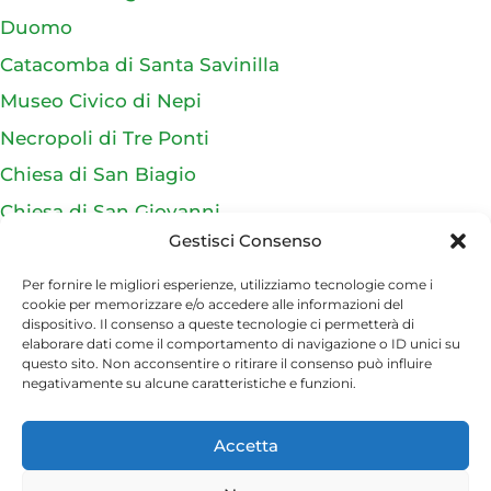
Duomo
Catacomba di Santa Savinilla
Museo Civico di Nepi
Necropoli di Tre Ponti
Chiesa di San Biagio
Chiesa di San Giovanni
Gestisci Consenso
Chiesa di San Tolomeo
Chiesa di San Pietro
Per fornire le migliori esperienze, utilizziamo tecnologie come i
cookie per memorizzare e/o accedere alle informazioni del
dispositivo. Il consenso a queste tecnologie ci permetterà di
elaborare dati come il comportamento di navigazione o ID unici su
Cose da fare
questo sito. Non acconsentire o ritirare il consenso può influire
negativamente su alcune caratteristiche e funzioni.
Percorsi escursionistici a Nepi
La Via Amerina
Accetta
La Via Francigena