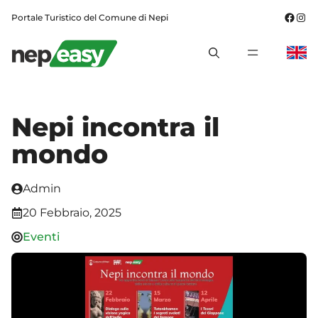
Vai
Fac
In
Portale Turistico del Comune di Nepi
al
contenuto
MENU
Nepi incontra il
mondo
Admin
20 Febbraio, 2025
Eventi