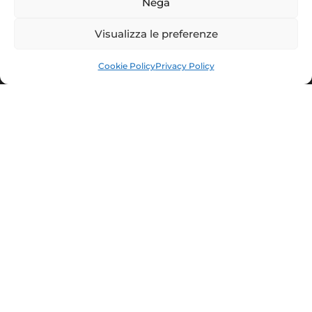
Nega
Le specialità gastronomiche
Visualizza le preferenze
Cookie Policy
Privacy Policy
Facebook
Instagram
Comune di Nepi
Cultura Turismo e Politiche Giovanili
Piazza del Comune, 20 - 01036 Nepi (VT)
www.comune.nepi.vt.it
Privacy Policy
Cookie Policy
Gestisci il consenso